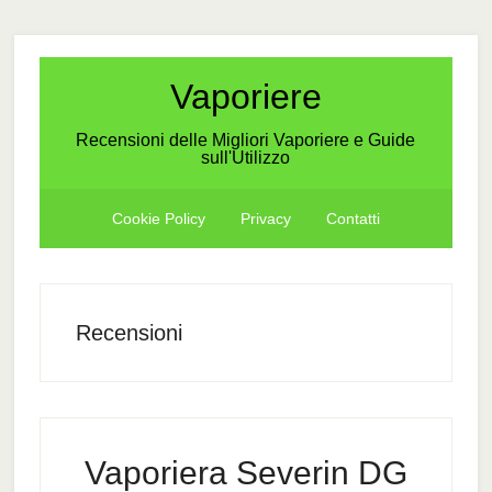
Skip
Skip
Skip
to
to
to
secondary
main
primary
Vaporiere
menu
content
sidebar
Recensioni delle Migliori Vaporiere e Guide
sull'Utilizzo
Cookie Policy
Privacy
Contatti
Recensioni
Vaporiera Severin DG