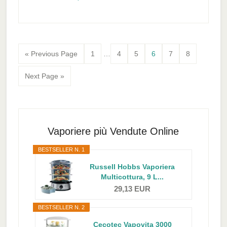
Interim
Go
Page
Page
Page
Page
Page
Page
«
Previous Page
1
…
4
5
6
7
8
pages
to
omitted
Go
Next Page »
to
Primary
Sidebar
Vaporiere più Vendute Online
BESTSELLER N. 1
Russell Hobbs Vaporiera
Multicottura, 9 L...
29,13 EUR
BESTSELLER N. 2
Cecotec Vapovita 3000