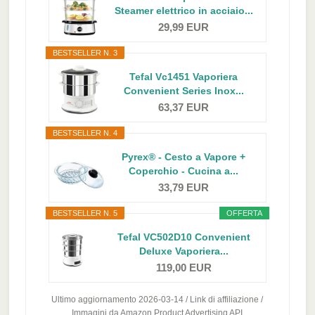
Steamer elettrico in acciaio...
29,99 EUR
BESTSELLER N. 3
Tefal Vc1451 Vaporiera
Convenient Series Inox...
63,37 EUR
BESTSELLER N. 4
Pyrex® - Cesto a Vapore +
Coperchio - Cucina a...
33,79 EUR
BESTSELLER N. 5
OFFERTA
Tefal VC502D10 Convenient
Deluxe Vaporiera...
119,00 EUR
Ultimo aggiornamento 2026-03-14 / Link di affiliazione /
Immagini da Amazon Product Advertising API