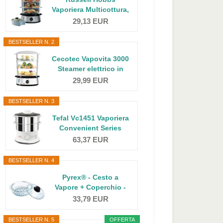
Vaporiera Multicottura,
9 L...
29,13 EUR
BESTSELLER N. 2
Cecotec Vapovita 3000
Steamer elettrico in
acciaio...
29,99 EUR
BESTSELLER N. 3
Tefal Vc1451 Vaporiera
Convenient Series
Inox...
63,37 EUR
BESTSELLER N. 4
Pyrex® - Cesto a
Vapore + Coperchio -
Cucina a...
33,79 EUR
BESTSELLER N. 5
OFFERTA