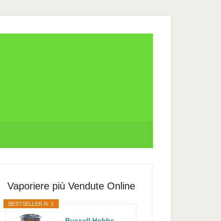
rimary
idebar
Vaporiere più Vendute Online
BESTSELLER N. 1
Russell Hobbs