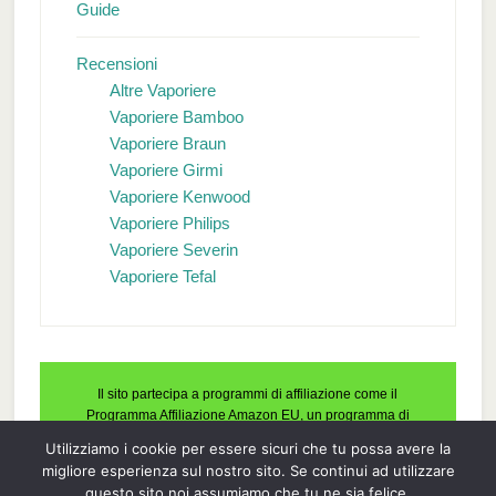
Guide
Recensioni
Altre Vaporiere
Vaporiere Bamboo
Vaporiere Braun
Vaporiere Girmi
Vaporiere Kenwood
Vaporiere Philips
Vaporiere Severin
Vaporiere Tefal
Il sito partecipa a programmi di affiliazione come il
Programma Affiliazione Amazon EU, un programma di
affiliazione che permette ai siti web di percepire una
Utilizziamo i cookie per essere sicuri che tu possa avere la
commissione pubblicitaria pubblicizzando e fornendo link al
migliore esperienza sul nostro sito. Se continui ad utilizzare
sito Amazon.it. In qualità di Affiliato Amazon, il presente sito
questo sito noi assumiamo che tu ne sia felice.