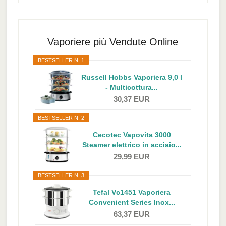
Primary
Sidebar
Vaporiere più Vendute Online
BESTSELLER N. 1
Russell Hobbs Vaporiera 9,0 l
- Multicottura...
30,37 EUR
BESTSELLER N. 2
Cecotec Vapovita 3000
Steamer elettrico in acciaio...
29,99 EUR
BESTSELLER N. 3
Tefal Vc1451 Vaporiera
Convenient Series Inox...
63,37 EUR