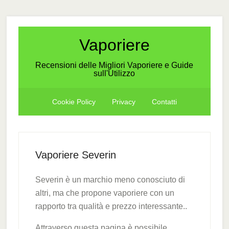
Skip
Skip
Skip
to
to
to
secondary
main
primary
Vaporiere
menu
content
sidebar
Recensioni delle Migliori Vaporiere e Guide
sull'Utilizzo
Cookie Policy
Privacy
Contatti
Vaporiere Severin
Severin è un marchio meno conosciuto di
altri, ma che propone vaporiere con un
rapporto tra qualità e prezzo interessante..
Attraverso questa pagina è possibile