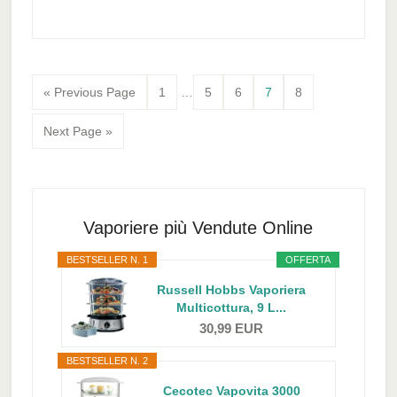
Interim
Go
Page
Page
Page
Page
Page
«
Previous Page
1
…
5
6
7
8
pages
to
omitted
Go
Next Page »
to
Primary
Sidebar
Vaporiere più Vendute Online
BESTSELLER N. 1
OFFERTA
Russell Hobbs Vaporiera
Multicottura, 9 L...
30,99 EUR
BESTSELLER N. 2
Cecotec Vapovita 3000