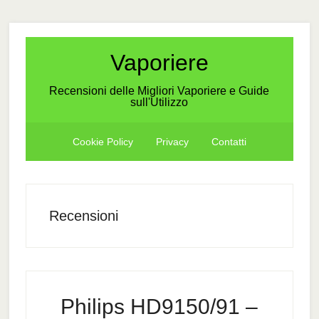
Skip
Skip
Skip
to
to
to
secondary
main
primary
Vaporiere
menu
content
sidebar
Recensioni delle Migliori Vaporiere e Guide
sull'Utilizzo
Cookie Policy
Privacy
Contatti
Recensioni
Philips HD9150/91 –