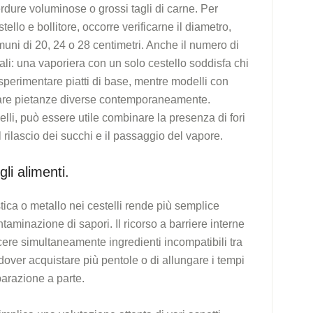
ure voluminose o grossi tagli di carne. Per
ello e bollitore, occorre verificarne il diametro,
uni di 20, 24 o 28 centimetri. Anche il numero di
ali: una vaporiera con un solo cestello soddisfa chi
 sperimentare piatti di base, mentre modelli con
arare pietanze diverse contemporaneamente.
elli, può essere utile combinare la presenza di fori
il rilascio dei succhi e il passaggio del vapore.
li alimenti.
stica o metallo nei cestelli rende più semplice
ntaminazione di sapori. Il ricorso a barriere interne
ocere simultaneamente ingredienti incompatibili tra
dover acquistare più pentole o di allungare i tempi
parazione a parte.