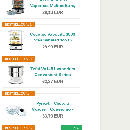
Vaporiera Multicottura,
9 L...
29,13 EUR
BESTSELLER N. 2
Cecotec Vapovita 3000
Steamer elettrico in
acciaio...
29,99 EUR
BESTSELLER N. 3
Tefal Vc1451 Vaporiera
Convenient Series
Inox...
63,37 EUR
BESTSELLER N. 4
Pyrex® - Cesto a
Vapore + Coperchio -
Cucina a...
33,79 EUR
BESTSELLER N. 5
OFFERTA