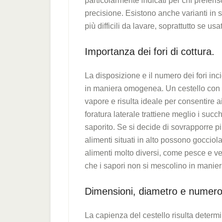
particolarmente indicati per chi prefer
precisione. Esistono anche varianti in 
più difficili da lavare, soprattutto se usa
Importanza dei fori di cottura.
La disposizione e il numero dei fori in
in maniera omogenea. Un cestello con f
vapore e risulta ideale per consentire ai
foratura laterale trattiene meglio i succ
saporito. Se si decide di sovrapporre pi
alimenti situati in alto possono goccio
alimenti molto diversi, come pesce e ver
che i sapori non si mescolino in manie
Dimensioni, diametro e numero d
La capienza del cestello risulta determi