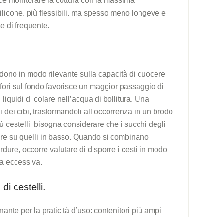
isce monitorare la cottura con la massima
silicone, più flessibili, ma spesso meno longeve e
te di frequente.
cidono in modo rilevante sulla capacità di cuocere
ori sul fondo favorisce un maggior passaggio di
 liquidi di colare nell’acqua di bollitura. Una
hi dei cibi, trasformandoli all’occorrenza in un brodo
ù cestelli, bisogna considerare che i succhi degli
lare su quelli in basso. Quando si combinano
dure, occorre valutare di disporre i cesti in modo
ra eccessiva.
i cestelli.
nante per la praticità d’uso: contenitori più ampi