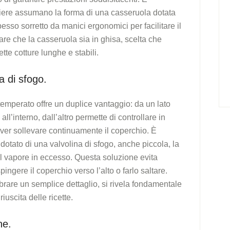
iere assumano la forma di una casseruola dotata
pesso sorretto da manici ergonomici per facilitare il
re che la casseruola sia in ghisa, scelta che
tte cotture lunghe e stabili.
a di sfogo.
temperato offre un duplice vantaggio: da un lato
ll’interno, dall’altro permette di controllare in
over sollevare continuamente il coperchio. È
otato di una valvolina di sfogo, anche piccola, la
el vapore in eccesso. Questa soluzione evita
ngere il coperchio verso l’alto o farlo saltare.
rare un semplice dettaglio, si rivela fondamentale
iuscita delle ricette.
ne.