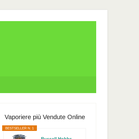
rimary
idebar
Vaporiere più Vendute Online
BESTSELLER N. 1
Russell Hobbs