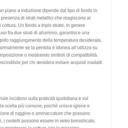
n piano a induzione dipende dal tipo di fondo in
presenza di strati metallici che reagiscono al
ottura. Un fondo a triplo strato, in genere
uso fra due strati di alluminio, garantisce una
apido raggiungimento della temperatura desiderata.
ormalmente se la pentola è idonea all’utilizzo su
omposizione o mostrando simboli di compatibilità.
scindibile per chi desidera evitare acquisti inadatti
riale incidono sulla praticità quotidiana e sul
 è la scelta più comune, poiché unisce igiene e
mazione di ruggine o ammaccature che possano
, i cestelli possono essere in vetro borosilicato,