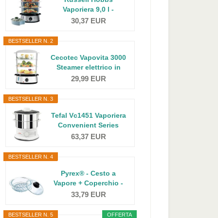
Vaporiera 9,0 l -
Multicottura...
30,37 EUR
BESTSELLER N. 2
Cecotec Vapovita 3000
Steamer elettrico in
acciaio...
29,99 EUR
BESTSELLER N. 3
Tefal Vc1451 Vaporiera
Convenient Series
Inox...
63,37 EUR
BESTSELLER N. 4
Pyrex® - Cesto a
Vapore + Coperchio -
Cucina a...
33,79 EUR
BESTSELLER N. 5
OFFERTA