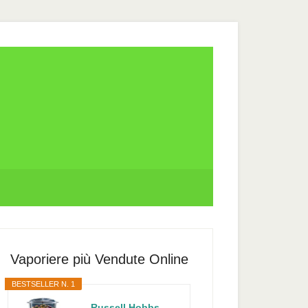
rimary
idebar
Vaporiere più Vendute Online
BESTSELLER N. 1
Russell Hobbs