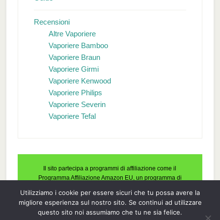
Recensioni
Altre Vaporiere
Vaporiere Bamboo
Vaporiere Braun
Vaporiere Girmi
Vaporiere Kenwood
Vaporiere Philips
Vaporiere Severin
Vaporiere Tefal
Il sito partecipa a programmi di affiliazione come il
Programma Affiliazione Amazon EU, un programma di
affiliazione che permette ai siti web di percepire una
Utilizziamo i cookie per essere sicuri che tu possa avere la
commissione pubblicitaria pubblicizzando e fornendo link al
migliore esperienza sul nostro sito. Se continui ad utilizzare
sito Amazon.it. In qualità di Affiliato Amazon, il presente sito
questo sito noi assumiamo che tu ne sia felice.
riceve un guadagno per ciascun acquisto idoneo.