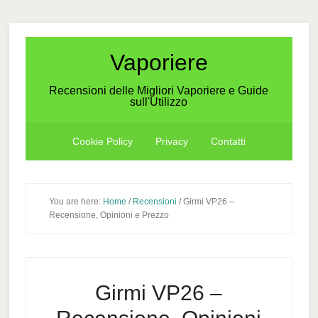
Skip
Skip
Skip
to
to
to
secondary
main
primary
Vaporiere
menu
content
sidebar
Recensioni delle Migliori Vaporiere e Guide
sull'Utilizzo
Cookie Policy
Privacy
Contatti
You are here:
Home
/
Recensioni
/
Girmi VP26 –
Recensione, Opinioni e Prezzo
Girmi VP26 –