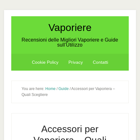
Skip
Skip
Skip
to
to
to
secondary
main
primary
Vaporiere
menu
content
sidebar
Recensioni delle Migliori Vaporiere e Guide
sull'Utilizzo
Cookie Policy
Privacy
Contatti
You are here:
Home
/
Guide
/
Accessori per Vaporiera –
Quali Scegliere
Accessori per